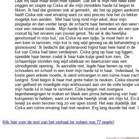
Laat mij daar maar even mee spelen.' Dat liet ik mijn niet twee keer 

zeggen en stapte op Ciska af die mijn inmiddels harde lul begon te 

likken. Ik had dat gisteren ook al gemerkt,  als het op pijpen aankomt 
heeft Ciska ook veel ervaring want ze wist precies hoe het zo lekker 

mogelijk kon worden.  Met haar tong rond mijn eikel, door mijn 

pisgaatje en dan verder langs de schacht naar beneden en dan weer t
voor een nieuwe ronde.  Mijn harde lul stond al snel weer als een spee
vooruit bij het ervaren van zoveel genot. 'Nu wil ik die heerlijke 

genotsstaaf in mijn kut,' zei Ciska na een tijdje, 'je moet hem er in 

een keer in rammen, mijn kut is nog wijd genoeg na de behandeling v
gisteravond.' Ik bedacht dat gisteravond Ingrid haar hele hand in de 

kut van Ciska had laten verdwijnen. Ciska ging op haar rug liggen, 

spreidde haar benen zodat ik haar kale kutje goed kon zien.  De 

schaamlipje stonden nog wijd uitelkaar en daartussen was een 

uitnodigende opening.  Ik aarzelde niet, legde haar benen op mijn 

schouders en schoof in een keer mijn harde lul in haar.  Inderdaad, het
koste geen enkele moeite, ik werd ontvangen in een ruime maar zacht
lustgrot. Snel begon ik haar met grote halen te neuken. Ciska steunde
van geilheid en moedigde mijn enthousiast aan om de volle lengte van
mijn harde lul in haar te rammen. Ciska begon met overgave 

tegenbewegingen te maken en bleek een prima beheersing van haar 

kutspieren te hebben, want ze klemde heerlijk strak om mijn lul. En da
terwijl ze even tevoren nog zo ver open stond. Het was duidelijk dat 

Klik hier voor de rest van het verhaal (er volgen nog 77 regels)