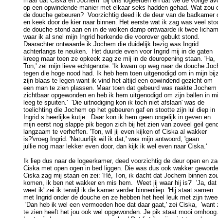
maar dat Ciska en Jochem  bij ons logeerden en dat we de vorige avo
op een opwindende manier met elkaar seks hadden gehad. Wat zou er
de douche gebeuren?  Voorzichtig deed ik de deur van de badkamer o
en keek door de kier naar binnen. Het eerste wat ik zag was veel stoo
de douche stond aan en in de wolken damp ontwaarde ik twee licham
waar ik al snel mijn Ingrid herkende die voorover gebukt stond. 

Daarachter ontwaarde ik Jochem die duidelijk bezig was Ingrid  

achterlangs te neuken.  Het duurde even voor Ingrid mij in de gaten 

kreeg maar toen ze opkeek zag ze mij in de deuropening staan. 'Ha, 

Ton,' zei mijn lieve echtgenote. 'Ik kwam op weg naar de douche Joc
tegen die hoge nood had. Ik heb hem toen uitgenodigd om in mijn bijzi
zijn blaas te legen want ik vind het altijd een opwindend gezicht om 

een man te zien plassen. Maar toen dat gebeurd was raakte Jochem 
zichtbaar opgewonden en heb ik hem uitgenodigd om zijn ballen in mij
leeg te spuiten.'  'Die uitnodiging kon ik toch niet afslaan' was de 

toelichting die Jochem op het gebeuren gaf en stootte zijn lul diep in 

Ingrid.s heerlijke kutje.  Daar kon ik hem geen ongelijk in geven en 

mijn eerst nog slappe pik begon zich bij het zien van zoveel geil genot
langzaam te verheffen. 'Ton, wil jij even kijken of Ciska al wakker 

is?'vroeg Ingrid. 'Natuurlijk wil ik dat,' was mijn antwoord, 'gaan 

jullie nog maar lekker even door, dan kijk ik wel even naar Ciska.' 

Ik liep dus naar de logeerkamer, deed voorzichtig de deur open en za
Ciska met open ogen in bed liggen. Die was dus ook wakker geworden
Ciska zag mij staan en zei: 'Hé, Ton, ik dacht dat Jochem binnen zou
komen, ik ben net wakker en mis hem.  Weet jij waar hij is?'  'Ja, dat 
weet ik' zei ik terwijl ik de kamer verder binnenliep. 'Hij staat samen 

met Ingrid onder de douche en ze hebben het heel leuk met zijn tweeën
 'Dan heb ik wel een vermoeden hoe dat daar gaat,' zei Ciska,  'want z
te zien heeft het jou ook wel opgewonden. Je pik staat mooi omhoog. 