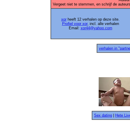
Vergeet niet te stemmen, en schrijf de auteurs
xor
heeft 12 verhalen op deze site.
Profiel voor xor
, incl. alle verhalen
Email:
xor44@yahoo.com
verhalen in "partner
Sex dating
|
Hete Li