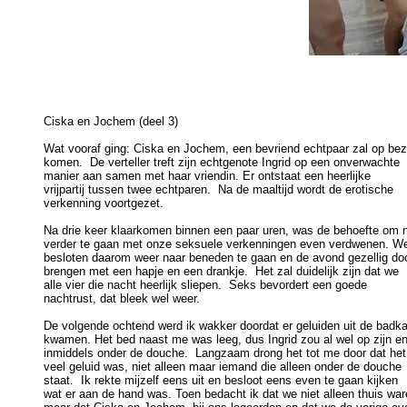
Ciska en Jochem (deel 3) 

Wat vooraf ging: Ciska en Jochem, een bevriend echtpaar zal op bez
komen.  De verteller treft zijn echtgenote Ingrid op een onverwachte 

manier aan samen met haar vriendin. Er ontstaat een heerlijke 

vrijpartij tussen twee echtparen.  Na de maaltijd wordt de erotische 

verkenning voortgezet. 

Na drie keer klaarkomen binnen een paar uren, was de behoefte om n
verder te gaan met onze seksuele verkenningen even verdwenen. We
besloten daarom weer naar beneden te gaan en de avond gezellig door
brengen met een hapje en een drankje.  Het zal duidelijk zijn dat we 

alle vier die nacht heerlijk sliepen.  Seks bevordert een goede 

nachtrust, dat bleek wel weer. 

De volgende ochtend werd ik wakker doordat er geluiden uit de badka
kwamen. Het bed naast me was leeg, dus Ingrid zou al wel op zijn en 
inmiddels onder de douche.  Langzaam drong het tot me door dat het 
veel geluid was, niet alleen maar iemand die alleen onder de douche 

staat.  Ik rekte mijzelf eens uit en besloot eens even te gaan kijken 

wat er aan de hand was. Toen bedacht ik dat we niet alleen thuis ware