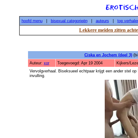
hoofd menu
|
bisexual categorieën
|
auteurs
|
top verhale
Lekkere meiden zitten achte
Ciska en Jochem (deel 3)
(bi
Auteur:
xor
Toegevoegd: Apr 19 2004
Kijkers/Lez
Vervolgverhaal. Biseksueel echtpaar krijgt een ander stel o
invulling.