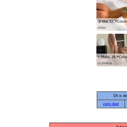
😘 Mia, 33📍Colu
xDate
us.hookup
Dit is d
vorig deel
Auteur