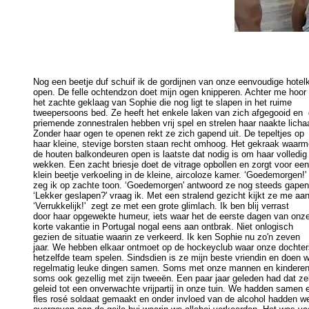
Nog een beetje duf schuif ik de gordijnen van onze eenvoudige hotel
open. De felle ochtendzon doet mijn ogen knipperen. Achter me hoor i
het zachte geklaag van Sophie die nog ligt te slapen in het ruime 

tweepersoons bed. Ze heeft het enkele laken van zich afgegooid en  d
priemende zonnestralen hebben vrij spel en strelen haar naakte lichaa
Zonder haar ogen te openen rekt ze zich gapend uit. De tepeltjes op 

haar kleine, stevige borsten staan recht omhoog. Het gekraak waarme
de houten balkondeuren open is laatste dat nodig is om haar volledig t
wekken. Een zacht briesje doet de vitrage opbollen en zorgt voor een 
klein beetje verkoeling in de kleine, aircoloze kamer. ‘Goedemorgen!' 

zeg ik op zachte toon. ‘Goedemorgen' antwoord ze nog steeds gapend
‘Lekker geslapen?' vraag ik. Met een stralend gezicht kijkt ze me aan:
‘Verrukkelijk!'  zegt ze met een grote glimlach. Ik ben blij verrast 

door haar opgewekte humeur, iets waar het de eerste dagen van onze
korte vakantie in Portugal nogal eens aan ontbrak. Niet onlogisch 

gezien de situatie waarin ze verkeerd. Ik ken Sophie nu zo'n zeven 

jaar. We hebben elkaar ontmoet op de hockeyclub waar onze dochters
hetzelfde team spelen. Sindsdien is ze mijn beste vriendin en doen w
regelmatig leuke dingen samen. Soms met onze mannen en kinderen,
soms ook gezellig met zijn tweeën. Een paar jaar geleden had dat zelf
geleid tot een onverwachte vrijpartij in onze tuin. We hadden samen e
fles rosé soldaat gemaakt en onder invloed van de alcohol hadden we