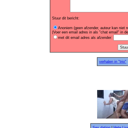
Stuur dit bericht:
Anoniem (geen afzender, auteur kan niet r
(Voer een email adres in als "chat email" in de
met dit email adres als afzender:
verhalen in "trio"
Sex dating
|
Hete Li