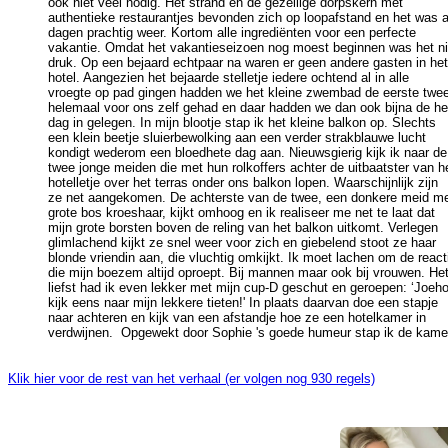
ook niet veel nodig. Het strand en de gezellige dorpskern met 

authentieke restaurantjes bevonden zich op loopafstand en het was al
dagen prachtig weer. Kortom alle ingrediënten voor een perfecte 

vakantie. Omdat het vakantieseizoen nog moest beginnen was het nie
druk. Op een bejaard echtpaar na waren er geen andere gasten in het 
hotel. Aangezien het bejaarde stelletje iedere ochtend al in alle 

vroegte op pad gingen hadden we het kleine zwembad de eerste twee
helemaal voor ons zelf gehad en daar hadden we dan ook bijna de hel
dag in gelegen. In mijn blootje stap ik het kleine balkon op. Slechts 

een klein beetje sluierbewolking aan een verder strakblauwe lucht 

kondigt wederom een bloedhete dag aan. Nieuwsgierig kijk ik naar de 
twee jonge meiden die met hun rolkoffers achter de uitbaatster van he
hotelletje over het terras onder ons balkon lopen. Waarschijnlijk zijn 

ze net aangekomen. De achterste van de twee, een donkere meid met
grote bos kroeshaar, kijkt omhoog en ik realiseer me net te laat dat 

mijn grote borsten boven de reling van het balkon uitkomt. Verlegen 

glimlachend kijkt ze snel weer voor zich en giebelend stoot ze haar 

blonde vriendin aan, die vluchtig omkijkt. Ik moet lachen om de reacti
die mijn boezem altijd oproept. Bij mannen maar ook bij vrouwen. Het 
liefst had ik even lekker met mijn cup-D geschut en geroepen: ‘Joehoe
kijk eens naar mijn lekkere tieten!' In plaats daarvan doe een stapje 

naar achteren en kijk van een afstandje hoe ze een hotelkamer in 

Klik hier voor de rest van het verhaal (er volgen nog 930 regels)