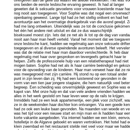
overgeven aan de geile bui waarin we allebei verkeerden. Het was voo
ons beiden de eerste lesbische ervaring geweest. Ik had al langer 

geweten dat ik seksuele gevoelens voor vrouwen koesterde maar had 
nog nooit aan toegegeven. Voor Sophie was dat nogal een onverwacht
openbaring geweest. Lange tijd had ze het stellig ontkent en had het 

avontuurtje aan het overmatige drankgebruik van die avond gewijd. Ze
had me lang ontweken. Uiteindelijk was ze tot de conclusie gekomen 
het één het andere niet uitsluit en dat ze dus waarschijnlijk 

biseksueel moest zijn. Iets dat ze net als ik tot op de dag van vandaa
nooit aan haar man heeft verteld. Vanaf het moment dat we toegaven 
onze lesbische kant, hadden we regelmatig aan onze seksuele driften
toegegeven en al diverse opwindende avonturen beleeft. Het vervelen
was dat de relatie met haar man daardoor verslechterde. Ik heb daar 

regelmatig met haar over gesproken en tevergeefs getracht haar te 

helpen. Zelfs de professionele hulp van een relatietherapeut had niet 

mogen baten. Sophie had net als ik haar carrière beëindigd en gekoze
voor de opvoeding van de kinderen. Haar man verweet haar dat ze nie
was meegegroeid met zijn carrière. Hij stond nu op een totaal ander 

punt in zijn leven dan zij. Hij had een luisterend oor gevonden in de 

vorm van een tien jaar jongere stagiaire, die hem natuurlijk veel beter 
begreep. Een scheiding was onvermijdelijk geweest en Sophie was er
kapot van. Met onze hulp en dat van vele andere vrienden hadden we
alles in het werk gesteld om haar leven weer op de rails te krijgen. 

Inmiddels had ze een leuk appartementje, een plek voor zichzelf, waa
ze in de weekeinden haar dochter kon ontvangen. Via een goede kenn
had ze ook een leuke baan gevonden. Na maanden van woede en verd
was het tijd voor een nieuwe start en mijn man en ik hadden haar een 
korte vakantie aangeboden. Via internet hadden we een klein, eenvoud
hotelletje in de Algarve geboekt en waren vertrokken. Het hotel had ee
klein zwembad en het restaurant stelde niet veel voor maar we hadde