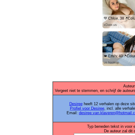
xDate.us
us.hookup
Auteur
Vergeet niet te stemmen, en schrijf de auteurs
Desiree
heeft 12 verhalen op deze sit
Profiel voor Desiree
, incl. alle verhal
Email:
desiree.van.klaveren@hotmail.
Typ beneden tekst in voor 
De auteur zal dit 