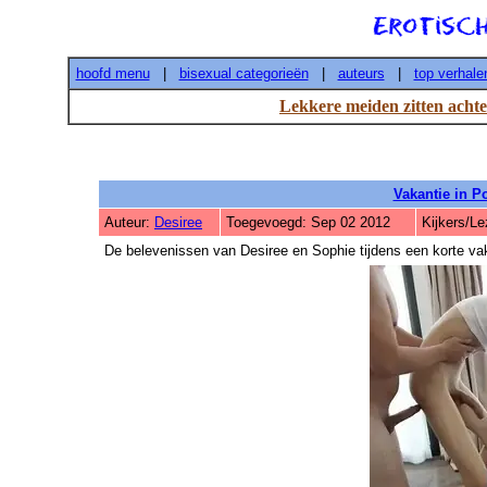
hoofd menu
|
bisexual categorieën
|
auteurs
|
top verhale
Lekkere meiden zitten achte
Vakantie in P
Auteur:
Desiree
Toegevoegd: Sep 02 2012
Kijkers/L
De belevenissen van Desiree en Sophie tijdens een korte vak