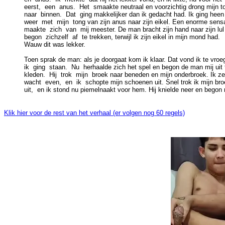
eerst,  een  anus.  Het  smaakte neutraal en voorzichtig drong mijn to
naar  binnen.  Dat  ging makkelijker dan ik gedacht had. Ik ging heen 
weer  met  mijn  tong van zijn anus naar zijn eikel. Een enorme sensa
maakte  zich  van  mij meester. De man bracht zijn hand naar zijn lul 
begon  zichzelf  af  te trekken, terwijl ik zijn eikel in mijn mond had.

Wauw dit was lekker.

Toen sprak de man: als je doorgaat kom ik klaar. Dat vond ik te vroeg
ik  ging  staan.  Nu  herhaalde zich het spel en begon de man mij uit t
kleden.  Hij  trok  mijn  broek naar beneden en mijn onderbroek. Ik zei
wacht  even,  en  ik  schopte mijn schoenen uit. Snel trok ik mijn bro
Klik hier voor de rest van het verhaal (er volgen nog 60 regels)