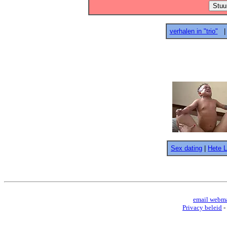
verhalen in "trio"
Sex dating
|
Hete 
email webma
Privacy beleid
-