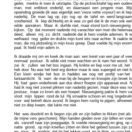
geiler,  merkte ik toen ik uitstapte. Op de picknicktafel lag een oudere
man,  met  ontbloot  onderlijf,  en  daarnaast  een  jongere  man.  Mijn
opwinding groeide (ik was eigenlijk een 'vieze vette voyeur') en ik liep

naderbij.  De  man  lag  op  zijn  rug  op  de  tafel  en  werd langzaam
voorbereid.  Ik  liep dichterbij en ik was zo geil dat ik de man ook wel

wilde  aanraken.  Maar  ik  durfde niet, maar stond toch nieuwsgierig t
kijken.  Op  dat moment naderde mij vanachter een man die helemaal 
deed,  alleen  mij  zo  dicht  naderde dat ik hem voelde ademen. Ik w
welhaast  nog  geiler en drukte mijn kont iets naar achter. Ik raakte de
man, die mij plotseling in mijn kruis greep. Daar voelde hij mijn enorm
paal. Ik hield mijn adem in.

Ik draaide mij om en keek de man aan: een kerel van een jaar of veert
normaal  postuur.  Ik wilde niet meer wachten en ik nam het woord. S
zei  ik:  zullen  we het bos ingaan. Hij knikte en liep voor me uit, het

hek door. Nu was het heel erg donker maar ik was supergeil en niet b
Een  klein  eindje  het  bos  in  hadden  we  nog  net  profijt  van het

lantaarnlicht.  Ik  nam  de man bij de heupen en knoopte zijn broek los
Hij  had  geen onderbroek aan dus direct floepte zijn apparaat eruit. N
had ik nog niet zoveel pikken van naderbij gezien, maar deze was no
postuur,  maar zo krom als een hoepel. Nieuwsgierig pakte ik hem vas
sloot  mijn  lippen  rond de lul. Hij smaakte schoon en nog 'ongebruikt'
voor  wat betreft deze avond. Ik begon hem rustig te pijpen, alhoewel 
niet zo diep kwam, dat lukte me niet.

Het  was doodstil en ik begon zijn pik en zijn ballen te likken (net als

de mijne vers geschoren). Mijn handen gleden over zijn billen en voer
als  vanzelf naar zijn poepgaatje. Ik voelde nieuwsgierig en ging, op d
natte  grond,  op mijn knie‰n zitten en likte het gebied tussen zijn za
en  anus.  Ik  merkte  dat hij het lekker vond, en ik likte, nu voor het
