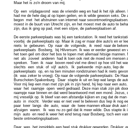
Maar het is zo'n droom van mij.

Op  een  vrijdagavond  was de vriendin weg en had ik het rijk alleen. I
had me de hele dag al op lopen geilen, en ik wilde gewoon seks. De 
begon  met  het afstruinen van internet naar sexontmoetingsplaatsen.
moest in de buurt van Utrecht zijn, en het moest met de auto te beha
zijn, dus ik ging op pad, met een stijve, de parkeerplaatsen af.

De eerste parkeerplaats was bij een tankstation. Ik reed het tankstati
voorbij  de parkeerplaats op. Maar ik zag er maar drie auto's en er lee
niets  te  gebeuren.  Op  naar  de  volgende,  ik  reed  naar de bekend
parkeerplaats  Bosberg,  bij Hilversum. Ik was er eerder geweest en 
het toen geil om door het bos te lopen met allemaal hitsige mannen. 
net  als  zoveel  anderen  had ik toen ook niet de moed om mensen a
spreken.  Toen  ik  naar  boven reed viel me direct op hoe stil het was
slechts  een  stuk  of  vijf  auto's.  Ik  parkeerde  mijn auto, liep de

parkeerplaats  op, en na tien minuten rondstruinen had ik niets gevon
(ik  was zeker te vroeg). Op naar de volgende parkeerplaats: De Haar 
Bunschoten-Spakenburg.  Daar  stapte ik uit en liep wat langs de auto
Voor mij liep een man met zijn pik in zijn hand, hij liep naar een auto,

waar  het  raampje  open  werd gedraaid. Deze man stak zijn pik door 
raampje naar binnen en dat werd beantwoord met een mond. Jezus, d
mij vreselijk op. Ik bleef van een afstandje kijken en zag dat de man 
auto  in  mocht.  Verder was er niet veel te beleven dus liep ik nog ee
paar  keer  langs  die  auto,  waar  de  twee mannen elkaar druk aan h
afzuigen  waren.  Ik  was nu zo geil dat ik meer wilde. Dus stapte ik i
mijn  auto  en reed ik weer het eind terug naar Bosberg, toch een van
beste ontmoetingsplaatsen.

Daar  was  het inmiddels een heel stuk drukker geworden. Drukker, e