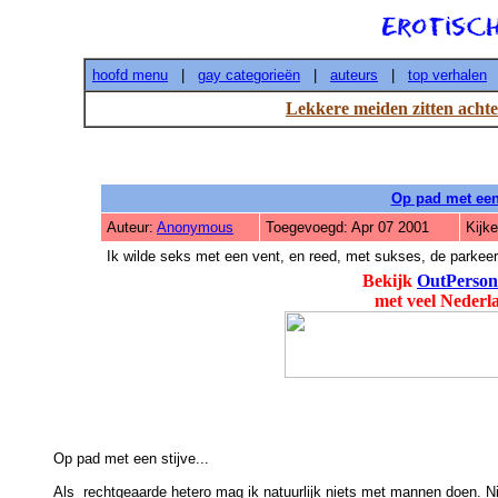
hoofd menu
|
gay categorieën
|
auteurs
|
top verhalen
Lekkere meiden zitten achte
Op pad met een 
Auteur:
Anonymous
Toegevoegd: Apr 07 2001
Kijk
Ik wilde seks met een vent, en reed, met sukses, de parkeer
Bekijk
OutPerson
met veel Nederl
Op pad met een stijve...

Als  rechtgeaarde hetero mag ik natuurlijk niets met mannen doen. Ni