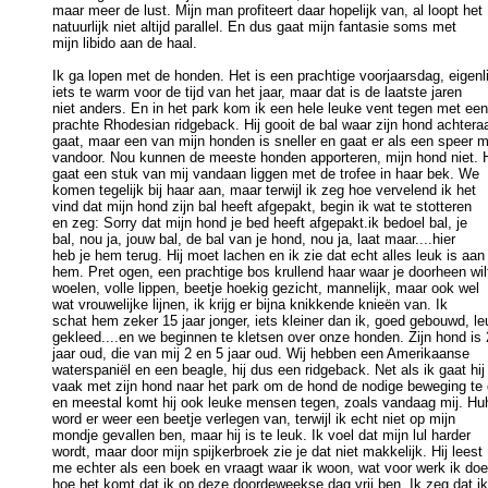
maar meer de lust. Mijn man profiteert daar hopelijk van, al loopt het 

natuurlijk niet altijd parallel. En dus gaat mijn fantasie soms met 

mijn libido aan de haal. 

Ik ga lopen met de honden. Het is een prachtige voorjaarsdag, eigenlij
iets te warm voor de tijd van het jaar, maar dat is de laatste jaren 

niet anders. En in het park kom ik een hele leuke vent tegen met een 
prachte Rhodesian ridgeback. Hij gooit de bal waar zijn hond achteraa
gaat, maar een van mijn honden is sneller en gaat er als een speer m
vandoor. Nou kunnen de meeste honden apporteren, mijn hond niet. Hi
gaat een stuk van mij vandaan liggen met de trofee in haar bek. We 

komen tegelijk bij haar aan, maar terwijl ik zeg hoe vervelend ik het 

vind dat mijn hond zijn bal heeft afgepakt, begin ik wat te stotteren 

en zeg: Sorry dat mijn hond je bed heeft afgepakt.ik bedoel bal, je 

bal, nou ja, jouw bal, de bal van je hond, nou ja, laat maar....hier 

heb je hem terug. Hij moet lachen en ik zie dat echt alles leuk is aan 
hem. Pret ogen, een prachtige bos krullend haar waar je doorheen wilt
woelen, volle lippen, beetje hoekig gezicht, mannelijk, maar ook wel 

wat vrouwelijke lijnen, ik krijg er bijna knikkende knieën van. Ik 

schat hem zeker 15 jaar jonger, iets kleiner dan ik, goed gebouwd, leu
gekleed....en we beginnen te kletsen over onze honden. Zijn hond is 2
jaar oud, die van mij 2 en 5 jaar oud. Wij hebben een Amerikaanse 

waterspaniël en een beagle, hij dus een ridgeback. Net als ik gaat hij 
vaak met zijn hond naar het park om de hond de nodige beweging te 
en meestal komt hij ook leuke mensen tegen, zoals vandaag mij. Huh
word er weer een beetje verlegen van, terwijl ik echt niet op mijn 

mondje gevallen ben, maar hij is te leuk. Ik voel dat mijn lul harder 

wordt, maar door mijn spijkerbroek zie je dat niet makkelijk. Hij leest 

me echter als een boek en vraagt waar ik woon, wat voor werk ik doe 
hoe het komt dat ik op deze doordeweekse dag vrij ben. Ik zeg dat ik 