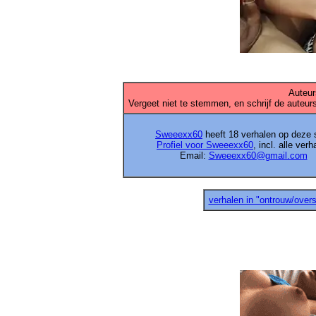
Auteur
Vergeet niet te stemmen, en schrijf de auteurs
Sweeexx60
heeft 18 verhalen op deze s
Profiel voor Sweeexx60
, incl. alle verh
Email:
Sweeexx60@gmail.com
verhalen in "ontrouw/overs