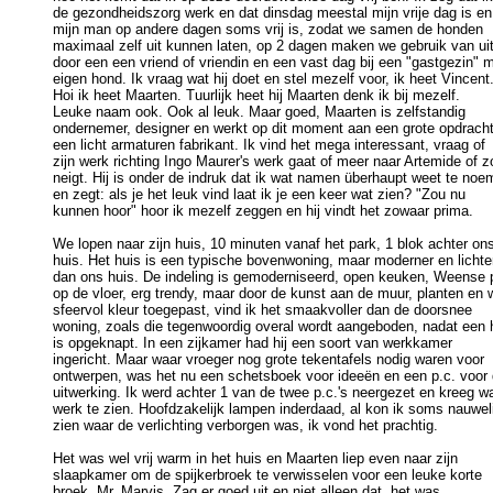
de gezondheidszorg werk en dat dinsdag meestal mijn vrije dag is en 
mijn man op andere dagen soms vrij is, zodat we samen de honden 

maximaal zelf uit kunnen laten, op 2 dagen maken we gebruik van uitl
door een een vriend of vriendin en een vast dag bij een "gastgezin" me
eigen hond. Ik vraag wat hij doet en stel mezelf voor, ik heet Vincent. 
Hoi ik heet Maarten. Tuurlijk heet hij Maarten denk ik bij mezelf. 

Leuke naam ook. Ook al leuk. Maar goed, Maarten is zelfstandig 

ondernemer, designer en werkt op dit moment aan een grote opdracht 
een licht armaturen fabrikant. Ik vind het mega interessant, vraag of 

zijn werk richting Ingo Maurer's werk gaat of meer naar Artemide of zo
neigt. Hij is onder de indruk dat ik wat namen überhaupt weet te noem
en zegt: als je het leuk vind laat ik je een keer wat zien? "Zou nu 

kunnen hoor" hoor ik mezelf zeggen en hij vindt het zowaar prima. 

We lopen naar zijn huis, 10 minuten vanaf het park, 1 blok achter ons
huis. Het huis is een typische bovenwoning, maar moderner en lichter
dan ons huis. De indeling is gemoderniseerd, open keuken, Weense p
op de vloer, erg trendy, maar door de kunst aan de muur, planten en w
sfeervol kleur toegepast, vind ik het smaakvoller dan de doorsnee 

woning, zoals die tegenwoordig overal wordt aangeboden, nadat een h
is opgeknapt. In een zijkamer had hij een soort van werkkamer 

ingericht. Maar waar vroeger nog grote tekentafels nodig waren voor 

ontwerpen, was het nu een schetsboek voor ideeën en een p.c. voor d
uitwerking. Ik werd achter 1 van de twee p.c.'s neergezet en kreeg wat
werk te zien. Hoofdzakelijk lampen inderdaad, al kon ik soms nauwelij
zien waar de verlichting verborgen was, ik vond het prachtig. 

Het was wel vrij warm in het huis en Maarten liep even naar zijn

slaapkamer om de spijkerbroek te verwisselen voor een leuke korte 

broek, Mr. Marvis. Zag er goed uit en niet alleen dat, het was 
