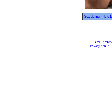
Sex dating
|
Hete 
email webma
Privacy beleid
-