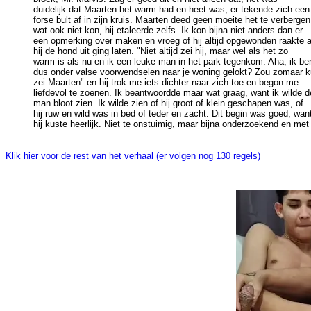
duidelijk dat Maarten het warm had en heet was, er tekende zich een 
forse bult af in zijn kruis. Maarten deed geen moeite het te verbergen,
wat ook niet kon, hij etaleerde zelfs. Ik kon bijna niet anders dan er 

een opmerking over maken en vroeg of hij altijd opgewonden raakte al
hij de hond uit ging laten. "Niet altijd zei hij, maar wel als het zo 

warm is als nu en ik een leuke man in het park tegenkom. Aha, ik ben
dus onder valse voorwendselen naar je woning gelokt? Zou zomaar k
zei Maarten" en hij trok me iets dichter naar zich toe en begon me 

liefdevol te zoenen. Ik beantwoordde maar wat graag, want ik wilde de
man bloot zien. Ik wilde zien of hij groot of klein geschapen was, of 

hij ruw en wild was in bed of teder en zacht. Dit begin was goed, want
Klik hier voor de rest van het verhaal (er volgen nog 130 regels)