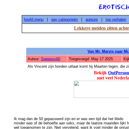
hoofd menu
|
gay categorieën
|
auteurs
|
top verhalen
Lekkere meiden zitten achte
Van Mr. Marvis naar Mr.
Auteur:
Sweeexx60
Toegevoegd: May 17 2025
Kij
Als Vincent zijn honden uitlaat komt hij Maarten tegen, die zi
Bekijk
OutPerson
met veel Nederl
Ik mag dan de 50 gepasseerd zijn en er was een tijd dat het libido

minder was of de behoefte aan seks, maar de laatste maanden lijkt he
wel toegenomen te zijn. Niet vervelend, want ik voel minder de onrust,