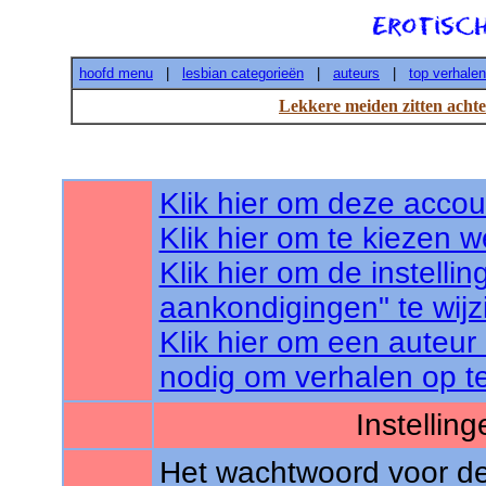
hoofd menu
|
lesbian categorieën
|
auteurs
|
top verhalen
Lekkere meiden zitten achte
Klik hier om deze accou
Klik hier om te kiezen w
Klik hier om de instell
aankondigingen" te wijz
Klik hier om een auteur
nodig om verhalen op te
Instellin
Het wachtwoord voor de