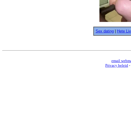
Sex dating
|
Hete Li
email webma
Privacy beleid
-