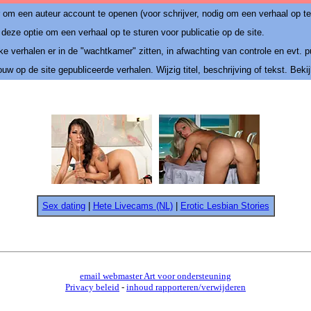
r om een auteur account te openen (voor schrijver, nodig om een verhaal op te
deze optie om een verhaal op te sturen voor publicatie op de site.
ke verhalen er in de "wachtkamer" zitten, in afwachting van controle en evt. 
ouw op de site gepubliceerde verhalen. Wijzig titel, beschrijving of tekst. Bekij
Sex dating
|
Hete Livecams (NL)
|
Erotic Lesbian Stories
email webmaster Art voor ondersteuning
Privacy beleid
-
inhoud rapporteren/verwijderen