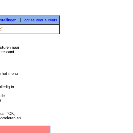
nstellingen
|
opties voor auteurs
r!
psturen naar
teressant
:
n het menu
lledig in.
 de
n
tus: "OK,
ntroleren en