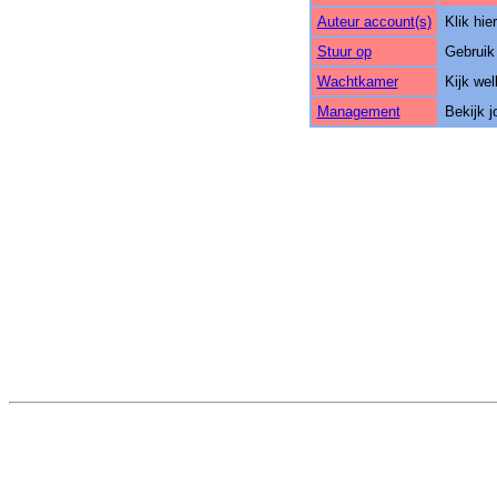
Auteur account(s)
Klik hie
Stuur op
Gebruik 
Wachtkamer
Kijk wel
Management
Bekijk j