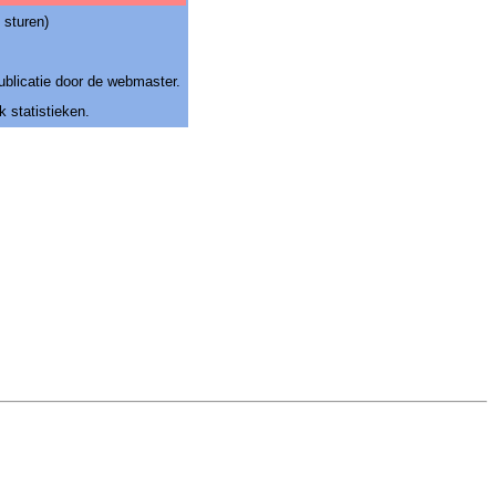
 sturen)
publicatie door de webmaster.
k statistieken.