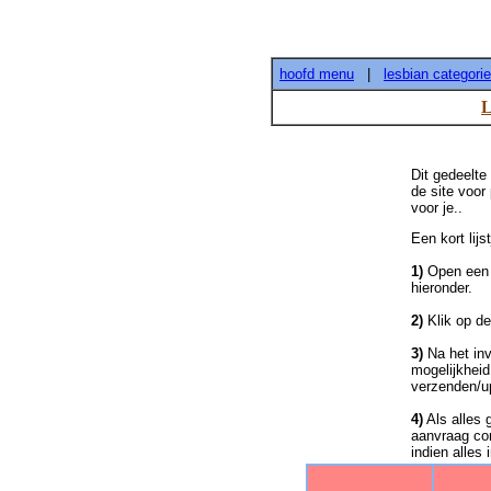
hoofd menu
|
lesbian categori
L
Dit gedeelte
de site voor 
voor je..
Een kort lij
1)
Open een "
hieronder.
2)
Klik op de 
3)
Na het inv
mogelijkheid
verzenden/u
4)
Als alles 
aanvraag com
indien alles 