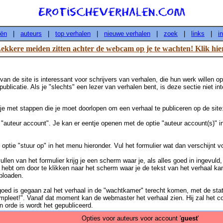
eën
|
auteurs
|
top verhalen
|
nieuwe verhalen
|
zoek
|
links
|
i
ekkere meiden zitten achter de webcam op je te wachten! Klik hie
 van de site is interessant voor schrijvers van verhalen, die hun werk willen o
publicatie. Als je "slechts" een lezer van verhalen bent, is deze sectie niet in
stje met stappen die je moet doorlopen om een verhaal te publiceren op de site
auteur account". Je kan er eentje openen met de optie "auteur account(s)" i
optie "stuur op" in het menu hieronder. Vul het formulier wat dan verschijnt vo
ullen van het formulier krijg je een scherm waar je, als alles goed in ingevuld,
 hebt om door te klikken naar het scherm waar je de tekst van het verhaal ka
ploaden.
goed is gegaan zal het verhaal in de "wachtkamer" terecht komen, met de sta
pleet!". Vanaf dat moment kan de webmaster het verhaal zien. Hij zal het co
in orde is wordt het gepubliceerd.
Opties voor auteurs voor account '
guest
'